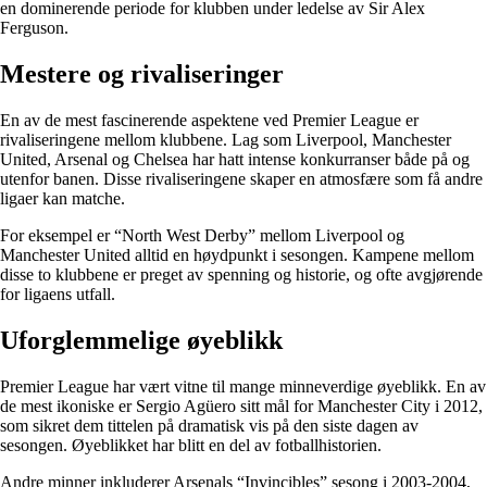
en dominerende periode for klubben under ledelse av Sir Alex
Ferguson.
Mestere og rivaliseringer
En av de mest fascinerende aspektene ved Premier League er
rivaliseringene mellom klubbene. Lag som Liverpool, Manchester
United, Arsenal og Chelsea har hatt intense konkurranser både på og
utenfor banen. Disse rivaliseringene skaper en atmosfære som få andre
ligaer kan matche.
For eksempel er “North West Derby” mellom Liverpool og
Manchester United alltid en høydpunkt i sesongen. Kampene mellom
disse to klubbene er preget av spenning og historie, og ofte avgjørende
for ligaens utfall.
Uforglemmelige øyeblikk
Premier League har vært vitne til mange minneverdige øyeblikk. En av
de mest ikoniske er Sergio Agüero sitt mål for Manchester City i 2012,
som sikret dem tittelen på dramatisk vis på den siste dagen av
sesongen. Øyeblikket har blitt en del av fotballhistorien.
Andre minner inkluderer Arsenals “Invincibles” sesong i 2003-2004,