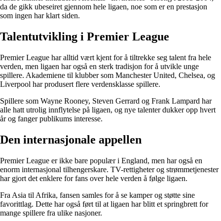
da de gikk ubeseiret gjennom hele ligaen, noe som er en prestasjon
som ingen har klart siden.
Talentutvikling i Premier League
Premier League har alltid vært kjent for å tiltrekke seg talent fra hele
verden, men ligaen har også en sterk tradisjon for å utvikle unge
spillere. Akademiene til klubber som Manchester United, Chelsea, og
Liverpool har produsert flere verdensklasse spillere.
Spillere som Wayne Rooney, Steven Gerrard og Frank Lampard har
alle hatt utrolig innflytelse på ligaen, og nye talenter dukker opp hvert
år og fanger publikums interesse.
Den internasjonale appellen
Premier League er ikke bare populær i England, men har også en
enorm internasjonal tilhengerskare. TV-rettigheter og strømmetjenester
har gjort det enklere for fans over hele verden å følge ligaen.
Fra Asia til Afrika, fansen samles for å se kamper og støtte sine
favorittlag. Dette har også ført til at ligaen har blitt et springbrett for
mange spillere fra ulike nasjoner.